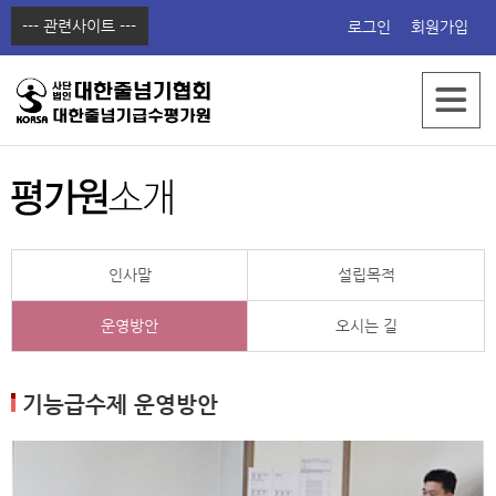
--- 관련사이트 ---
로그인
회원가입
한국줄넘기교육원
점프쇼핑몰
점프동영상
점프에듀
인사말
설립목적
운영방안
오시는 길
기능급수제 운영방안