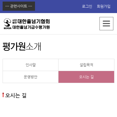
--- 관련사이트 ---
로그인
회원가입
한국줄넘기교육원
점프쇼핑몰
점프동영상
점프에듀
인사말
설립목적
운영방안
오시는 길
오시는 길